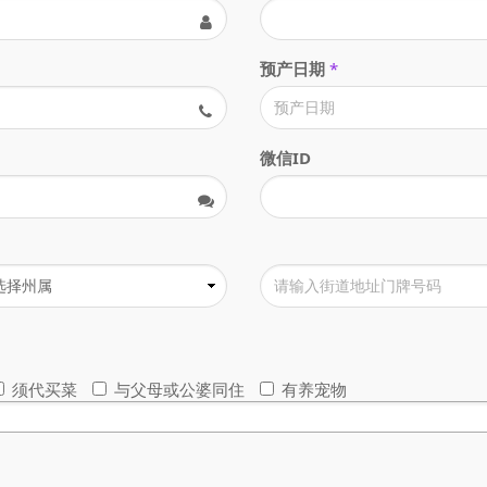
预产日期
*
微信ID
须代买菜
与父母或公婆同住
有养宠物