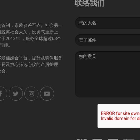
联络我们
Name
构管制，素质参差不齐。社会另一
因脱离社会太久，没勇气重新上
Email
2013年 ，服务全球超过63个
address
护理师。
Message
客最佳媒合平台，提升及确保服务
轻易及放心筛选心仪的产后护理
社会。