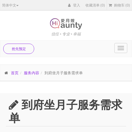
简体中文
登入
收藏清单
(0)
购物车
(0)
信任 • 专业 • 幸福
Toggl
抢先预定
navig
首页
服务内容
到府坐月子服务需求单
到府坐月子服务需求
单