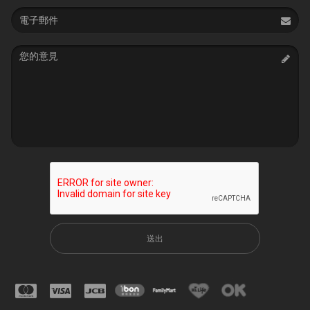
Email
address
Message
送出