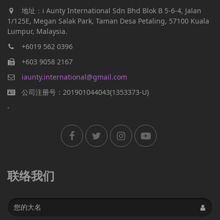
地址：i Aunty International Sdn Bhd Blok B 5-6-4, Jalan
1/125E, Megan Salak Park, Taman Desa Petaling, 57100 Kuala
Lumpur, Malaysia.
+6019 562 0396
+603 9058 2167
iaunty.international@gmail.com
公司注册号：201901044043(1353373-U)
-
联络我们
Name