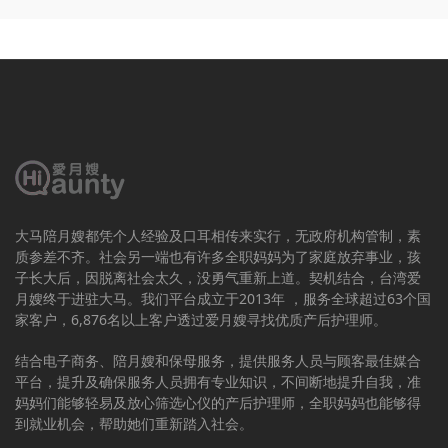
大马陪月嫂都凭个人经验及口耳相传来实行，无政府机构管制，素
质参差不齐。社会另一端也有许多全职妈妈为了家庭放弃事业，孩
子长大后，因脱离社会太久，没勇气重新上道。契机结合，台湾爱
月嫂终于进驻大马。我们平台成立于2013年 ，服务全球超过63个国
家客户，6,876名以上客户透过爱月嫂寻找优质产后护理师。
结合电子商务、陪月嫂和保母服务，提供服务人员与顾客最佳媒合
平台，提升及确保服务人员拥有专业知识，不间断地提升自我，准
妈妈们能够轻易及放心筛选心仪的产后护理师，全职妈妈也能够得
到就业机会，帮助她们重新踏入社会。