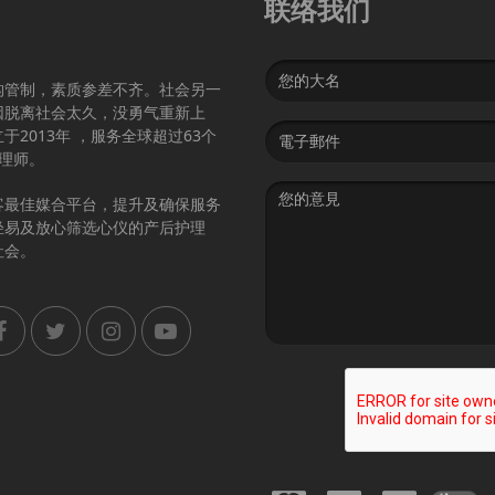
联络我们
Name
构管制，素质参差不齐。社会另一
因脱离社会太久，没勇气重新上
Email
2013年 ，服务全球超过63个
address
护理师。
Message
客最佳媒合平台，提升及确保服务
轻易及放心筛选心仪的产后护理
社会。