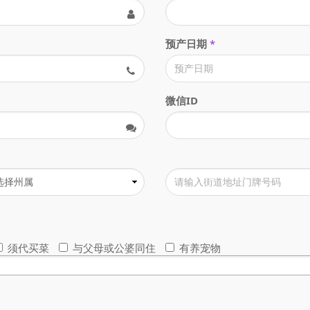
预产日期
*
微信ID
须代买菜
与父母或公婆同住
有养宠物