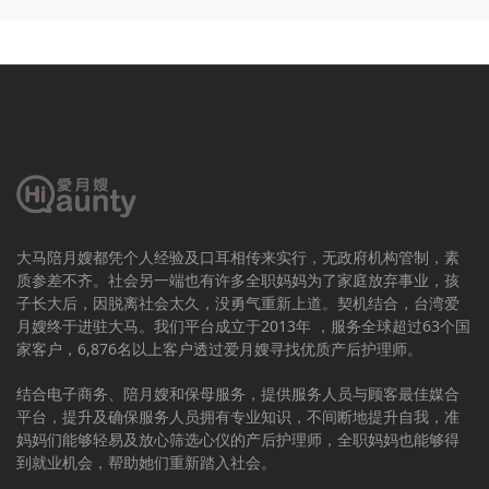
大马陪月嫂都凭个人经验及口耳相传来实行，无政府机构管制，素
质参差不齐。社会另一端也有许多全职妈妈为了家庭放弃事业，孩
子长大后，因脱离社会太久，没勇气重新上道。契机结合，台湾爱
月嫂终于进驻大马。我们平台成立于2013年 ，服务全球超过63个国
家客户，6,876名以上客户透过爱月嫂寻找优质产后护理师。
结合电子商务、陪月嫂和保母服务，提供服务人员与顾客最佳媒合
平台，提升及确保服务人员拥有专业知识，不间断地提升自我，准
妈妈们能够轻易及放心筛选心仪的产后护理师，全职妈妈也能够得
到就业机会，帮助她们重新踏入社会。