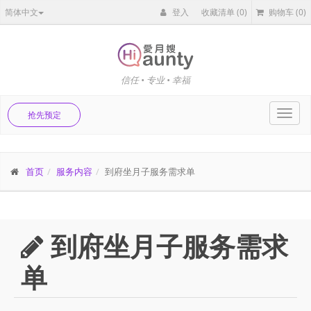
简体中文
登入
收藏清单
(0)
购物车
(0)
信任 • 专业 • 幸福
Toggl
抢先预定
navig
首页
服务内容
到府坐月子服务需求单
到府坐月子服务需求
单