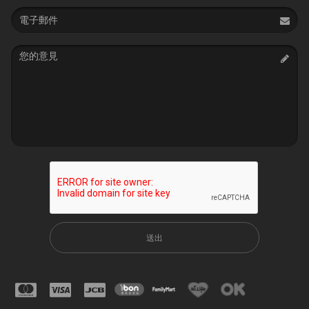
Email
address
Message
送出