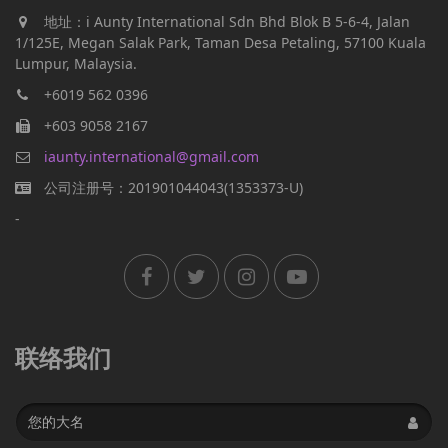
地址：i Aunty International Sdn Bhd Blok B 5-6-4, Jalan
1/125E, Megan Salak Park, Taman Desa Petaling, 57100 Kuala
Lumpur, Malaysia.
+6019 562 0396
+603 9058 2167
iaunty.international@gmail.com
公司注册号：201901044043(1353373-U)
-
联络我们
Name