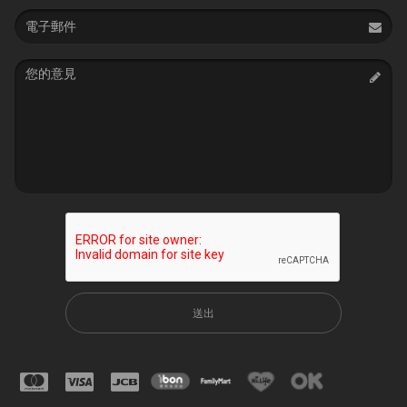
Email
address
Message
送出