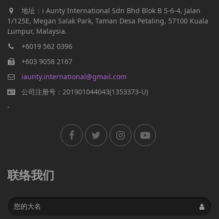
地址：i Aunty International Sdn Bhd Blok B 5-6-4, Jalan
1/125E, Megan Salak Park, Taman Desa Petaling, 57100 Kuala
Lumpur, Malaysia.
+6019 562 0396
+603 9058 2167
iaunty.international@gmail.com
公司注册号：201901044043(1353373-U)
-
联络我们
Name