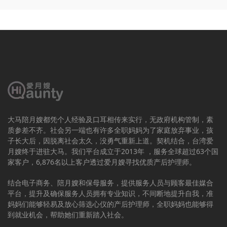
大马陪月嫂都凭个人经验及口耳相传来实行，无政府机构管制，素
质参差不齐。社会另一端也有许多全职妈妈为了家庭放弃事业，孩
子长大后，因脱离社会太久，没勇气重新上道。契机结合，台湾爱
月嫂终于进驻大马。我们平台成立于2013年 ，服务全球超过63个国
家客户，6,876名以上客户透过爱月嫂寻找优质产后护理师。
结合电子商务、陪月嫂和保母服务，提供服务人员与顾客最佳媒合
平台，提升及确保服务人员拥有专业知识，不间断地提升自我，准
妈妈们能够轻易及放心筛选心仪的产后护理师，全职妈妈也能够得
到就业机会，帮助她们重新踏入社会。