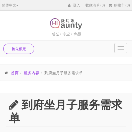
简体中文
登入
收藏清单
(0)
购物车
(0)
信任 • 专业 • 幸福
Toggl
抢先预定
navig
首页
服务内容
到府坐月子服务需求单
到府坐月子服务需求
单