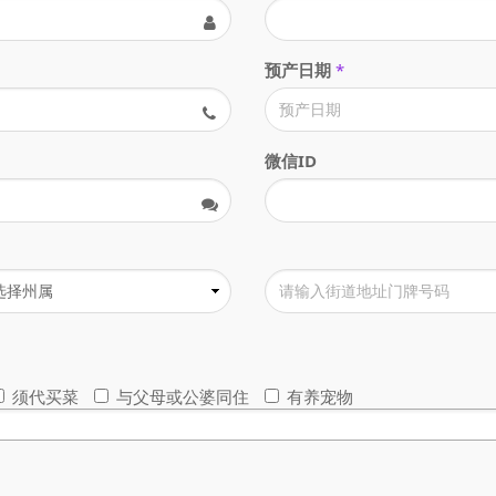
预产日期
*
微信ID
须代买菜
与父母或公婆同住
有养宠物