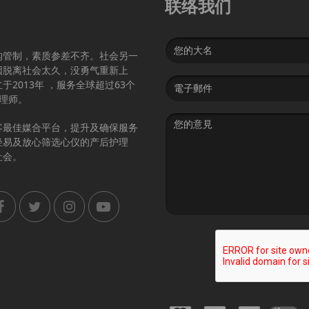
联络我们
Name
构管制，素质参差不齐。社会另一
因脱离社会太久，没勇气重新上
Email
2013年 ，服务全球超过63个
address
护理师。
Message
客最佳媒合平台，提升及确保服务
轻易及放心筛选心仪的产后护理
社会。