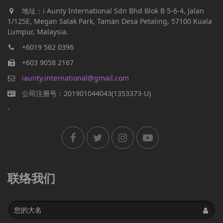
地址：i Aunty International Sdn Bhd Blok B 5-6-4, Jalan
1/125E, Megan Salak Park, Taman Desa Petaling, 57100 Kuala
Lumpur, Malaysia.
+6019 562 0396
+603 9058 2167
iaunty.international@gmail.com
公司注册号：201901044043(1353373-U)
-
联络我们
Name