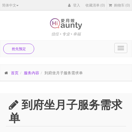
简体中文
登入
收藏清单
(0)
购物车
(0)
信任 • 专业 • 幸福
Toggl
抢先预定
navig
首页
服务内容
到府坐月子服务需求单
到府坐月子服务需求
单