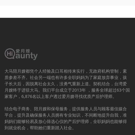
大马陪月嫂都凭个人经验及口耳相传来实行，无政府机构管制，素
质参差不齐。社会另一端也有许多全职妈妈为了家庭放弃事业，孩
子长大后，因脱离社会太久，没勇气重新上道。契机结合，台湾爱
月嫂终于进驻大马。我们平台成立于2013年 ，服务全球超过63个国
家客户，6,876名以上客户透过爱月嫂寻找优质产后护理师。
结合电子商务、陪月嫂和保母服务，提供服务人员与顾客最佳媒合
平台，提升及确保服务人员拥有专业知识，不间断地提升自我，准
妈妈们能够轻易及放心筛选心仪的产后护理师，全职妈妈也能够得
到就业机会，帮助她们重新踏入社会。