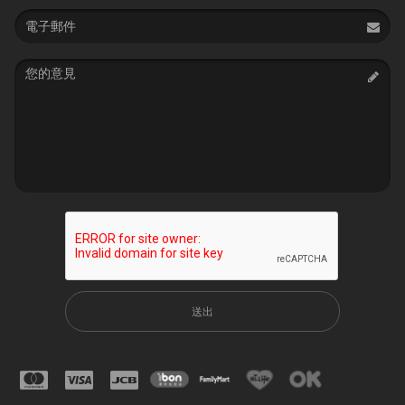
Email
address
Message
送出