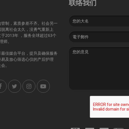
联络我们
Name
构管制，素质参差不齐。社会另一
因脱离社会太久，没勇气重新上
Email
2013年 ，服务全球超过63个
address
护理师。
Message
客最佳媒合平台，提升及确保服务
轻易及放心筛选心仪的产后护理
社会。