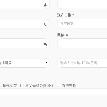
预产日期
*
微信ID
须代买菜
与父母或公婆同住
有养宠物