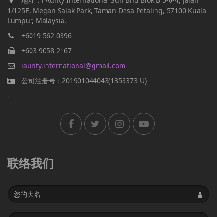
地址：i Aunty International Sdn Bhd Blok B 5-6-4, Jalan
1/125E, Megan Salak Park, Taman Desa Petaling, 57100 Kuala
Lumpur, Malaysia.
+6019 562 0396
+603 9058 2167
iaunty.international@gmail.com
公司注册号：201901044043(1353373-U)
-
联络我们
Name
Email