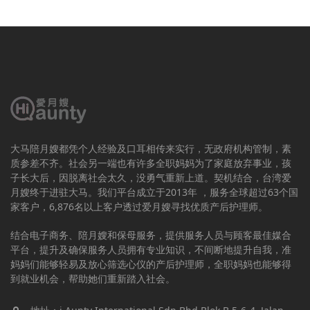
大马陪月嫂都凭个人经验及口耳相传来实行，无政府机构管制，素
质参差不齐。社会另一端也有许多全职妈妈为了家庭放弃事业，孩
子长大后，因脱离社会太久，没勇气重新上道。契机结合，台湾爱
月嫂终于进驻大马。我们平台成立于2013年 ，服务全球超过63个国
家客户，6,876名以上客户透过爱月嫂寻找优质产后护理师。
结合电子商务、陪月嫂和保母服务，提供服务人员与顾客最佳媒合
平台，提升及确保服务人员拥有专业知识，不间断地提升自我，准
妈妈们能够轻易及放心筛选心仪的产后护理师，全职妈妈也能够得
到就业机会，帮助她们重新踏入社会。